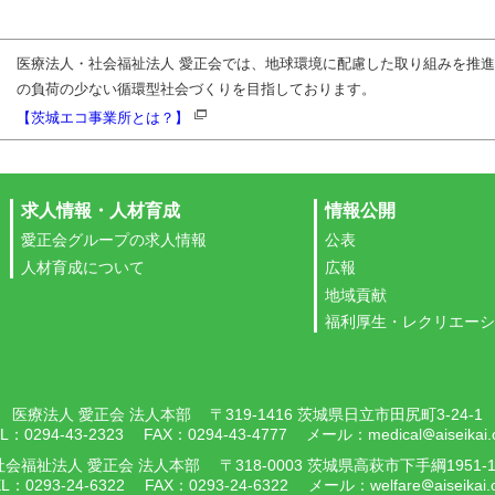
医療法人・社会福祉法人 愛正会では、地球環境に配慮した取り組みを推
の負荷の少ない循環型社会づくりを目指しております。
【茨城エコ事業所とは？】
求人情報・人材育成
情報公開
愛正会グループの求人情報
公表
人材育成について
広報
地域貢献
福利厚生・レクリエーシ
医療法人 愛正会 法人本部
〒319-1416 茨城県日立市田尻町3-24-1
L：0294-43-2323
FAX：0294-43-4777
メール：
medical
aiseikai
alternate_email
社会福祉法人 愛正会 法人本部
〒318-0003 茨城県高萩市下手綱1951-1
L：0293-24-6322
FAX：0293-24-6322
メール：
welfare
aiseikai
alternate_email