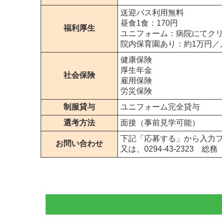
送迎バス利用無料
昼食1食：170円
福利厚生
ユニフォーム：病院にてク
院内保育園あり：約1万円／
健康保険
厚生年金
社会保険
雇用保険
労災保険
制服貸与
ユニフォーム完全貸与
選考方法
面接（事前見学可能）
下記「応募する」から入力
お問い合わせ
又は、0294-43-232