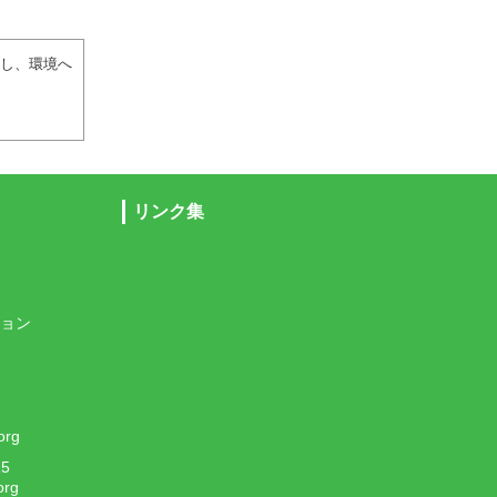
進し、環境へ
リンク集
ョン
org
5
org