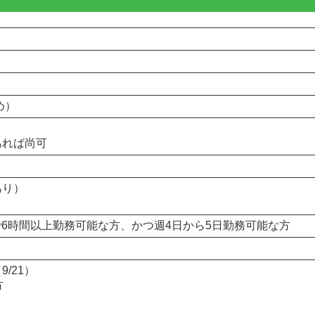
め）
あれば尚可
あり）
間で6時間以上勤務可能な方、かつ週4日から5日勤務可能な方
/21）
方