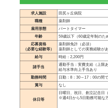
求人施設
田尻ヶ丘病院
職種
薬剤師
雇用形態
パートタイマー
年齢
59歳以下（60歳定年制のた
応募資格
薬剤師免許（必須）
（必要な経験等）
薬剤師としての実務経験が
給与
時給：2,200円
通勤手当：実費支給（上限
諸手当
給与水準向上手当あり
勤務時間
日勤：8：30～17：00の
賞与
なし
日曜日、祝日、創立記念日（9
※週4日から5日勤務可能な
休日等