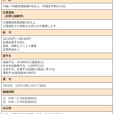
19歳～59歳(実務経験1年以上、60歳定年制のため)
応募資格
（必要な経験等）
介護職員実務経験1年以上。
介護福祉士の資格をお持ちの方優遇します。
給 与
222,200円～306,600円
処遇改善手当含む
資格、経験などにより優遇
定期昇給あり
諸手当
資格手当：20,000円(介護福祉士)
年末年始勤務手当：2,000円(1日)
住居手当、扶養手当(国家公務員に準ずる)
通勤手当(限度額40,000円)
賞 与
3月(6月、12月の2回に分けて支給)
勤務時間
① 8:30～17:30(休憩60分)
② 8:00～17:00(休憩60分)
休日等