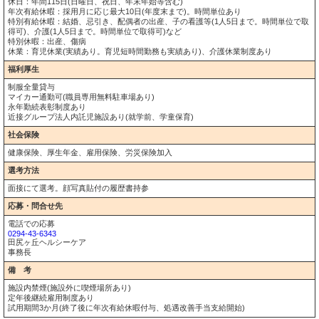
休日：年間115日(日曜日、祝日、年末年始等含む)
年次有給休暇：採用月に応じ最大10日(年度末まで)。時間単位あり
特別有給休暇：結婚、忌引き、配偶者の出産、子の看護等(1人5日まで。時間単位で取
得可)、介護(1人5日まで。時間単位で取得可)など
特別休暇：出産、傷病
休業：育児休業(実績あり。育児短時間勤務も実績あり)、介護休業制度あり
福利厚生
制服全量貸与
マイカー通勤可(職員専用無料駐車場あり)
永年勤続表彰制度あり
近接グループ法人内託児施設あり(就学前、学童保育)
社会保険
健康保険、厚生年金、雇用保険、労災保険加入
選考方法
面接にて選考。顔写真貼付の履歴書持参
応募・問合せ先
電話での応募
0294-43-6343
田尻ヶ丘ヘルシーケア
事務長
備 考
施設内禁煙(施設外に喫煙場所あり)
定年後継続雇用制度あり
試用期間3か月(終了後に年次有給休暇付与、処遇改善手当支給開始)