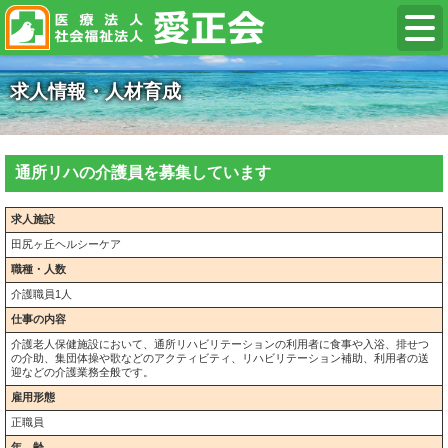
求人情報・人材育成
通所リハの介護員を募集しています
求人施設
田尻ヶ丘ヘルシーケア
職種・人数
介護職員1人
仕事の内容
介護老人保健施設において、通所リハビリテーションの利用者に食事や入浴、排せつ
の介助、集団体操や歌などのアクティビティ、リハビリテーション補助、利用者の送
迎などの介護業務全般です。
雇用形態
正職員
年 齢